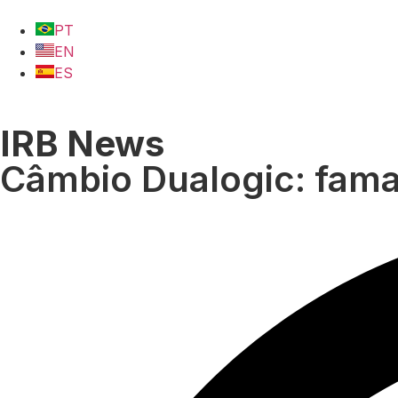
PT
EN
ES
IRB News
Câmbio Dualogic: fama 