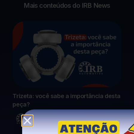
Mais conteúdos do IRB News
Trizeta: você sabe a importância desta
peça?
IRB
julho 13, 2026