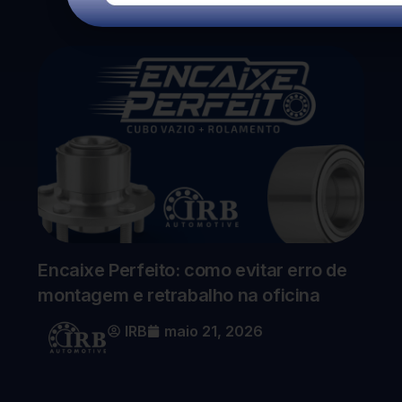
Encaixe Perfeito: como evitar erro de
montagem e retrabalho na oficina
IRB
maio 21, 2026