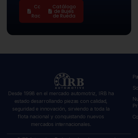
Catálogo
Catálogo
de
de Bujes
Radiadores
de Rueda
Pa
So
Desde 1998 en el mercado automotriz, IRB ha
Nu
estado desarrollando piezas con calidad,
Pr
seguridad e innovación, sirviendo a toda la
flota nacional y conquistando nuevos
Co
mercados internacionales.