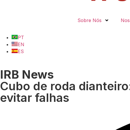
Sobre Nós
Nos
PT
EN
ES
IRB News
Cubo de roda dianteir
evitar falhas